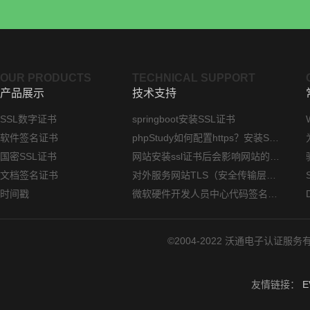
OUR PRODUCTS
TECHNICAL SUPPORT
产品展示
技术支持
SSL数字证书
springboot安装SSL证书
软件签名证书
phpStudy如何配置https？安装SSL证书方法指南
国密SSL证书
网站安装ssl证书后会影响网站的访问速度吗？
文档签名证书
对外服务网站TLS（安全传输层协议）部署指南
时间戳
微软硬件开发人员中心代码签名证书选购指南
©2004-2022 沃通电子认证服务有限公司 
友情链接：
E