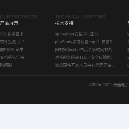
OUR PRODUCTS
TECHNICAL SUPPORT
产品展示
技术支持
SSL数字证书
springboot安装SSL证书
软件签名证书
phpStudy如何配置https？安装SSL证书方法指南
国密SSL证书
网站安装ssl证书后会影响网站的访问速度吗？
文档签名证书
对外服务网站TLS（安全传输层协议）部署指南
时间戳
微软硬件开发人员中心代码签名证书选购指南
©2004-2022 沃通电子认