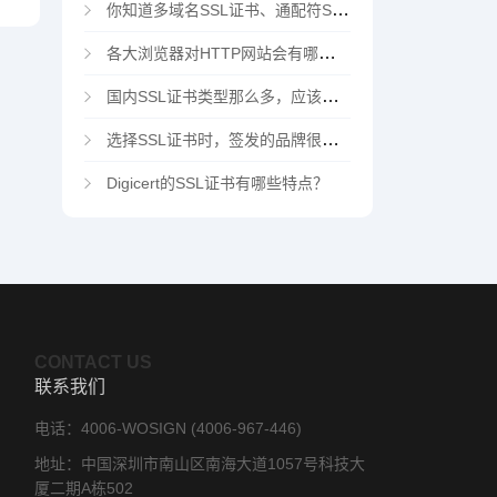
你知道多域名SSL证书、通配符SSL证书、多域名通配符SSL证书吗？
各大浏览器对HTTP网站会有哪些“不安全”警告
国内SSL证书类型那么多，应该选择哪家CA机构？
选择SSL证书时，签发的品牌很重要吗？
Digicert的SSL证书有哪些特点？
CONTACT US
联系我们
电话：4006-WOSIGN (4006-967-446)
地址：中国深圳市南山区南海大道1057号科技大
厦二期A栋502