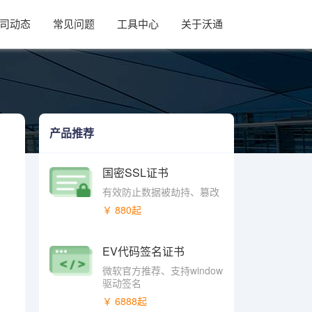
司动态
常见问题
工具中心
关于沃通
产品推荐
国密SSL证书
有效防止数据被劫持、篡改
￥ 880起
EV代码签名证书
微软官方推荐、支持window
驱动签名
￥ 6888起