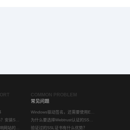
PORT
COMMON PROBLEM
常见问题
书
Windows驱动签名，还需要使用EV代码签名证书吗？
phpStudy如何配置https？安装SSL证书方法指南
为什么要选择Webtrust认证的SSL证书？
网站安装ssl证书后会影响网站的访问速度吗？
验证过的SSL证书有什么优势？