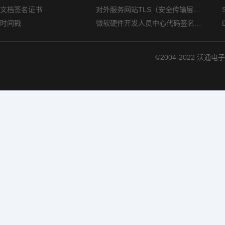
文档签名证书
对外服务网站TLS（安全传输层协议）部署指南
时间戳
微软硬件开发人员中心代码签名证书选购指南
©2004-2022 沃通电子认