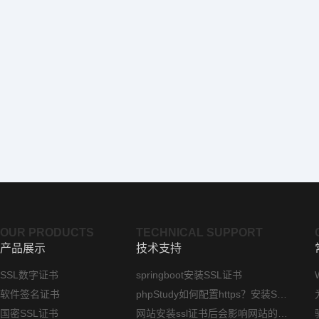
OUR PRODUCTS
TECHNICAL SUPPORT
产品展示
技术支持
SSL数字证书
springboot安装SSL证书
软件签名证书
phpStudy如何配置https？安装SSL证书方法指南
国密SSL证书
网站安装ssl证书后会影响网站的访问速度吗？