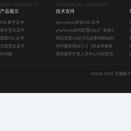
OUR PRODUCTS
TECHNICAL SUPPORT
产品展示
技术支持
SSL数字证书
springboot安装SSL证书
软件签名证书
phpStudy如何配置https？安装SSL证书方法指南
国密SSL证书
网站安装ssl证书后会影响网站的访问速度吗？
文档签名证书
对外服务网站TLS（安全传输层协议）部署指南
时间戳
微软硬件开发人员中心代码签名证书选购指南
©2004-2022 沃通电子认