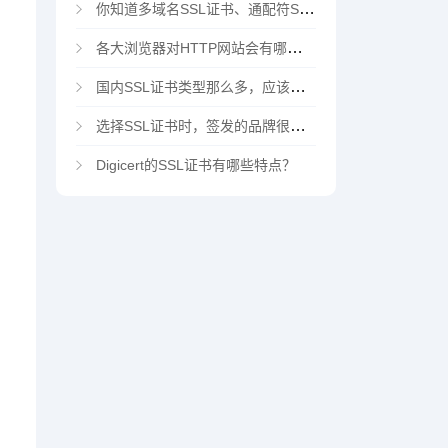
你知道多域名SSL证书、通配符SSL证书、多域名通配符SSL证书吗？
各大浏览器对HTTP网站会有哪些“不安全”警告
国内SSL证书类型那么多，应该选择哪家CA机构？
选择SSL证书时，签发的品牌很重要吗？
Digicert的SSL证书有哪些特点？