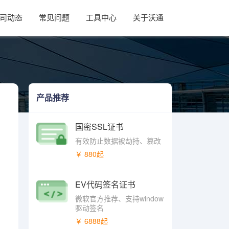
司动态
常见问题
工具中心
关于沃通
产品推荐
国密SSL证书
有效防止数据被劫持、篡改
￥ 880起
EV代码签名证书
微软官方推荐、支持window
驱动签名
￥ 6888起