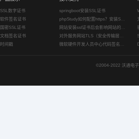
SSL数字证书
springboot安装SSL证书
软件签名证书
phpStudy如何配置https？安装SSL证书方法指南
国密SSL证书
网站安装ssl证书后会影响网站的访问速度吗？
文档签名证书
对外服务网站TLS（安全传输层协议）部署指南
时间戳
微软硬件开发人员中心代码签名证书选购指南
©2004-2022 沃通电子认