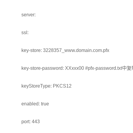
server:
ssl:
key-store: 3228357_www.domain.com.pfx
key-store-password: XXxxx00 #pfx-password.
keyStoreType: PKCS12
enabled: true
port: 443