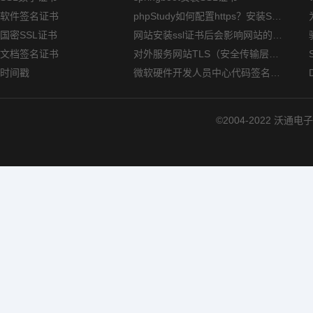
软件签名证书
phpStudy如何配置https？安装SSL证书方法指南
国密SSL证书
网站安装ssl证书后会影响网站的访问速度吗？
文档签名证书
对外服务网站TLS（安全传输层协议）部署指南
时间戳
微软硬件开发人员中心代码签名证书选购指南
©2004-2022 沃通电子认