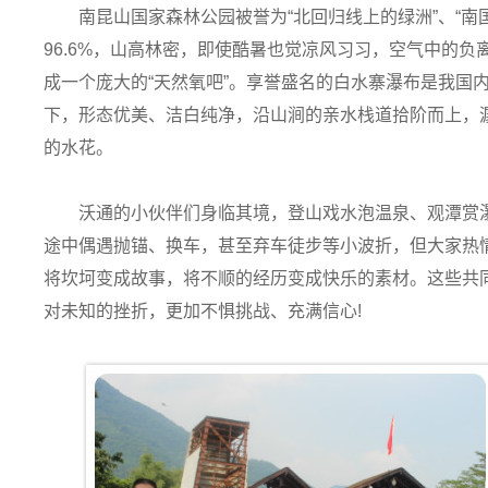
南昆山国家森林公园被誉为“北回归线上的绿洲”、“南
96.6%，山高林密，即使酷暑也觉凉风习习，空气中的负离
成一个庞大的“天然氧吧”。享誉盛名的白水寨瀑布是我国
下，形态优美、洁白纯净，沿山涧的亲水栈道拾阶而上，
的水花。
沃通的小伙伴们身临其境，登山戏水泡温泉、观潭赏
途中偶遇抛锚、换车，甚至弃车徒步等小波折，但大家热
将坎坷变成故事，将不顺的经历变成快乐的素材。这些共
对未知的挫折，更加不惧挑战、充满信心!