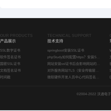
OUR PRODUCTS
TECHNICAL SUPPORT
产品展示
技术支持
SSL数字证书
springboot安装SSL证书
软件签名证书
phpStudy如何配置https？安装SSL证书方法指南
国密SSL证书
网站安装ssl证书后会影响网站的访问速度吗？
文档签名证书
对外服务网站TLS（安全传输层协议）部署指南
时间戳
微软硬件开发人员中心代码签名证书选购指南
©2004-2022 沃通电子认