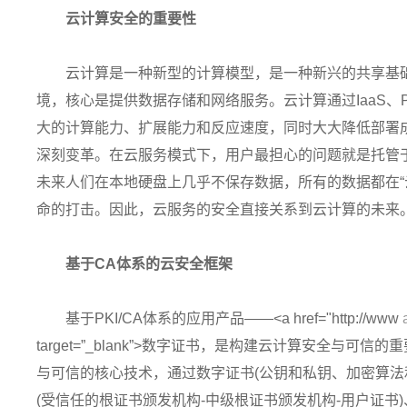
云计算安全的重要性
云计算是一种新型的计算模型，是一种新兴的共享基
境，核心是提供数据存储和网络服务。云计算通过IaaS、P
大的计算能力、扩展能力和反应速度，同时大大降低部署
深刻变革。在云服务模式下，用户最担心的问题就是托管
未来人们在本地硬盘上几乎不保存数据，所有的数据都在“
命的打击。因此，云服务的安全直接关系到云计算的未来
基于CA体系的云安全框架
基于PKI/CA体系的应用产品——<a href="http://www
target=”_blank”>数字证书，是构建云计算安全与可信的
与可信的核心技术，通过数字证书(公钥和私钥、加密算法和
(受信任的根证书颁发机构-中级根证书颁发机构-用户证书