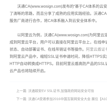
沃通CA(www.wosign.com)发布的“基于CA
了清晰的思路，而且分享了成熟的应用实践经验。沃通CA已
服务厂商进行合作，将CA体系融入到云安全体系中。
以阿里云为例，沃通CA(www.wosign.com)为阿
成到阿里云平台，用户可以直接在阿里云平台上，在线申请
状态、自动部署证书、在线吊销证书等操作。
阿里云盾证
到阿里云产品中，缩短SSL证书申请时间，降低HTTPS
HTTP自动转换成HTTPS。目前阿里云盾高防产品的SSL
云产品也将陆续开启。
上一篇:
沃通超安EV SSL证书,加强政府网站安全可信
下一篇:
沃通CA受邀参加2016中国互联网安全大会 展位【A1