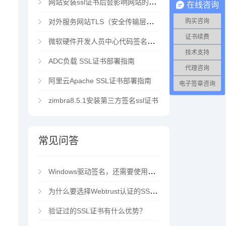
网站安装ssl证书后会影响网站的访问速度吗？
在线咨询
对外服务网站TLS（安全传输层协议）部署指南
购买咨询
证书续费
微软硬件开发人员中心代码签名证书选购指南
技术支持
ADC负载 SSL证书部署指南
代理咨询
阿里云Apache SSL证书部署指南
电子签章咨询
zimbra8.5.1安装第三方签名ssl证书
常见问答
Windows驱动签名，还需要使用EV代码签名证书吗？
为什么要选择Webtrust认证的SSL证书？
验证过的SSL证书有什么优势？