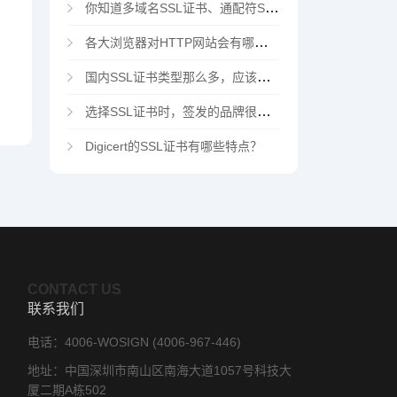
你知道多域名SSL证书、通配符SSL证书、多域名通配符SSL证书吗？
各大浏览器对HTTP网站会有哪些“不安全”警告
国内SSL证书类型那么多，应该选择哪家CA机构？
选择SSL证书时，签发的品牌很重要吗？
Digicert的SSL证书有哪些特点？
CONTACT US
联系我们
电话：4006-WOSIGN (4006-967-446)
地址：中国深圳市南山区南海大道1057号科技大
厦二期A栋502