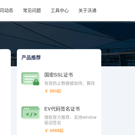
司动态
常见问题
工具中心
关于沃通
产品推荐
国密SSL证书
有效防止数据被劫持、篡改
￥ 880起
EV代码签名证书
微软官方推荐、支持window
驱动签名
￥ 6888起