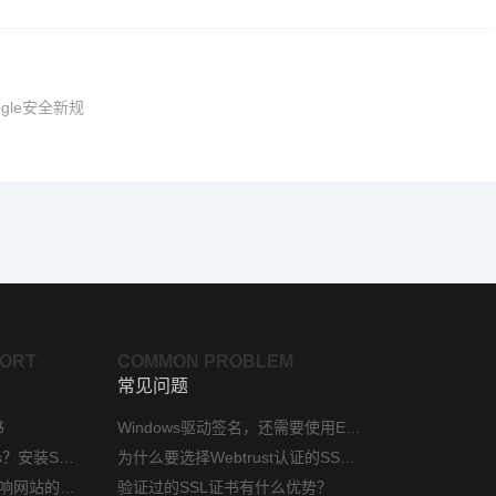
gle安全新规
PORT
COMMON PROBLEM
常见问题
书
Windows驱动签名，还需要使用EV代码签名证书吗？
phpStudy如何配置https？安装SSL证书方法指南
为什么要选择Webtrust认证的SSL证书？
网站安装ssl证书后会影响网站的访问速度吗？
验证过的SSL证书有什么优势？