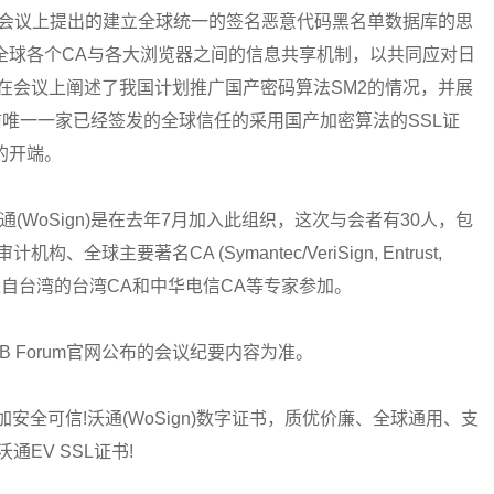
先生在会议上提出的建立全球统一的签名恶意代码黑名单数据库的思
全球各个CA与各大浏览器之间的信息共享机制，以共同应对日
在会议上阐述了我国计划推广国产密码算法SM2的情况，并展
是目前唯一一家已经签发的全球信任的采用国产加密算法的SSL证
的开端。
(WoSign)是在去年7月加入此组织，这次与会者有30人，包
全球主要著名CA (Symantec/VeriSign, Entrust,
gn等)，还有来自台湾的台湾CA和中华电信CA等专家参加。
 Forum官网公布的会议纪要内容为准。
更加安全可信!沃通(WoSign)数字证书，质优价廉、全球通用、支
EV SSL证书!