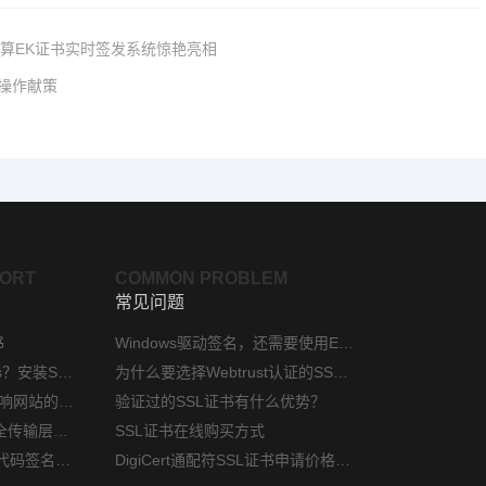
计算EK证书实时签发系统惊艳亮相
操作献策
PORT
COMMON PROBLEM
常见问题
书
Windows驱动签名，还需要使用EV代码签名证书吗？
phpStudy如何配置https？安装SSL证书方法指南
为什么要选择Webtrust认证的SSL证书？
网站安装ssl证书后会影响网站的访问速度吗？
验证过的SSL证书有什么优势？
对外服务网站TLS（安全传输层协议）部署指南
SSL证书在线购买方式
微软硬件开发人员中心代码签名证书选购指南
DigiCert通配符SSL证书申请价格是多少