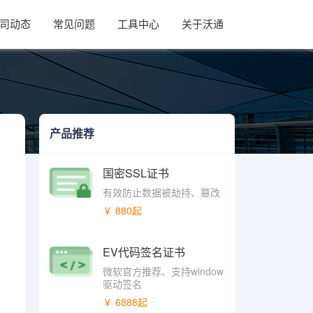
司动态
常见问题
工具中心
关于沃通
产品推荐
国密SSL证书
有效防止数据被劫持、篡改
￥ 880起
EV代码签名证书
微软官方推荐、支持window
驱动签名
￥ 6888起