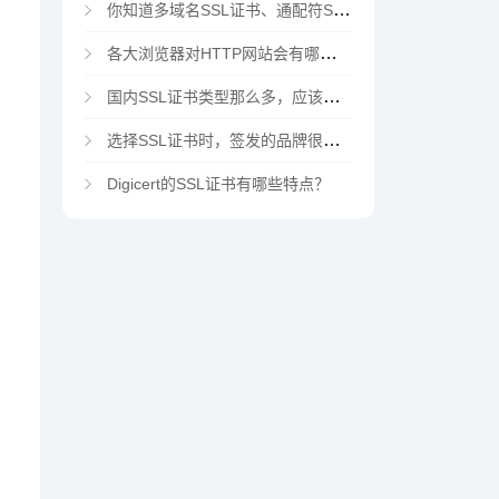
你知道多域名SSL证书、通配符SSL证书、多域名通配符SSL证书吗？
各大浏览器对HTTP网站会有哪些“不安全”警告
国内SSL证书类型那么多，应该选择哪家CA机构？
选择SSL证书时，签发的品牌很重要吗？
Digicert的SSL证书有哪些特点？