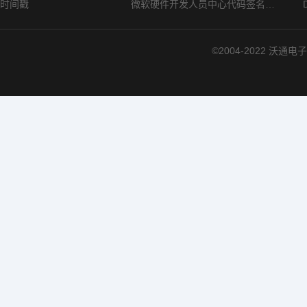
时间戳
微软硬件开发人员中心代码签名证书选购指南
©2004-2022 沃通电子认