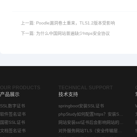
上一篇:
Poodle漏洞卷土重来，TLS1.2版本受影响
下一篇:
为什么中国网站普遍缺少https安全协议
OUR PRODUCTS
TECHNICAL SUPPORT
产品展示
技术支持
SSL数字证书
springboot安装SSL证书
软件签名证书
phpStudy如何配置https？安装SSL证书方法指南
国密SSL证书
网站安装ssl证书后会影响网站的访问速度吗？
文档签名证书
对外服务网站TLS（安全传输层协议）部署指南