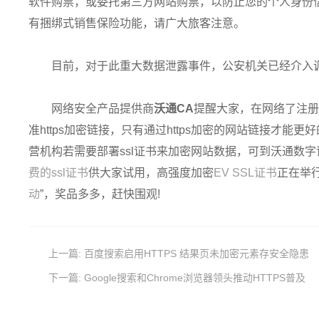
软件购票，或委托第三方网站购票，以防止您的个人身份
有捆绑式销售保险功能，请广大旅客注意。
目前，对于此重大数据泄露事件，公安机关已经介入
网络安全产品提供商
沃通CA
提醒大家，在网络了注册
准https加密链接，只有通过https加密的网站链接才
营机构若需要部署ssl证书来加密网站数据，可到沃通数字证书商
费的ssl证书
供大家试用，高强度加密
EV SSL证书
正在举行
动
”，奖品多多，赶快围观!
上一篇:
百度搜索启用HTTPS 结果页未加密元素存安全隐患
下一篇:
Google搜索和Chrome浏览器领头推动HTTPS普及