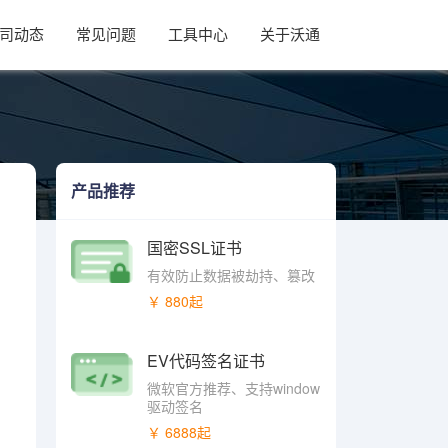
司动态
常见问题
工具中心
关于沃通
产品推荐
国密SSL证书
有效防止数据被劫持、篡改
￥ 880起
EV代码签名证书
微软官方推荐、支持window
驱动签名
￥ 6888起