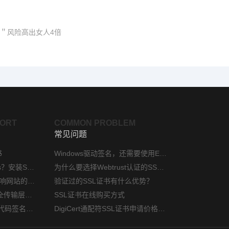
毒＂风险高出女人4倍
PORT
COMMON PROBLEM
常见问题
书
Windows驱动签名，还需要使用EV代码签名证书吗？
phpStudy如何配置https？安装SSL证书方法指南
为什么要选择Webtrust认证的SSL证书？
网站安装ssl证书后会影响网站的访问速度吗？
验证过的SSL证书有什么优势？
对外服务网站TLS（安全传输层协议）部署指南
SSL证书在线购买方式
微软硬件开发人员中心代码签名证书选购指南
DigiCert通配符SSL证书申请价格是多少