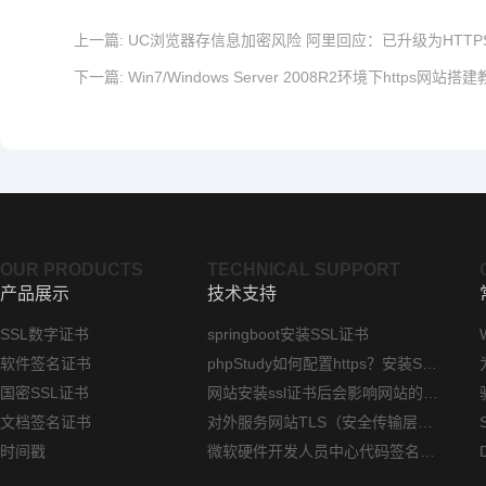
上一篇:
UC浏览器存信息加密风险 阿里回应：已升级为HTTP
下一篇:
Win7/Windows Server 2008R2环境下https网站搭
OUR PRODUCTS
TECHNICAL SUPPORT
产品展示
技术支持
SSL数字证书
springboot安装SSL证书
软件签名证书
phpStudy如何配置https？安装SSL证书方法指南
国密SSL证书
网站安装ssl证书后会影响网站的访问速度吗？
文档签名证书
对外服务网站TLS（安全传输层协议）部署指南
时间戳
微软硬件开发人员中心代码签名证书选购指南