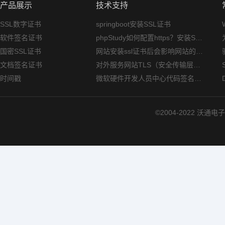
产品展示
技术支持
SSL数字证书
springboot安装SSL证书
软件签名证书
phpStudy如何配置https？安装SSL证书方法指南
国密SSL证书
网站安装ssl证书后会影响网站的访问速度吗？
文档签名证书
对外服务网站TLS（安全传输层协议）部署指南
时间戳
微软硬件开发人员中心代码签名证书选购指南
©2004-2022 沃通电子认