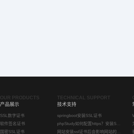
OUR PRODUCTS
TECHNICAL SUPPORT
产品展示
技术支持
SSL数字证书
springboot安装SSL证书
软件签名证书
phpStudy如何配置https？安装SSL证书方法指南
国密SSL证书
网站安装ssl证书后会影响网站的访问速度吗？