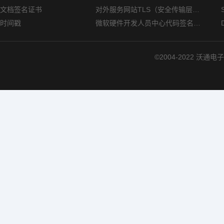
文档签名证书
对外服务网站TLS（安全传输层协议）部署指南
时间戳
微软硬件开发人员中心代码签名证书选购指南
©2004-2022 沃通电子认