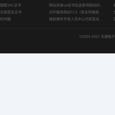
国密SSL证书
网站安装ssl证书后会影响网站的访问速度吗？
文档签名证书
对外服务网站TLS（安全传输层协议）部署指南
时间戳
微软硬件开发人员中心代码签名证书选购指南
©2004-2022 沃通电子认