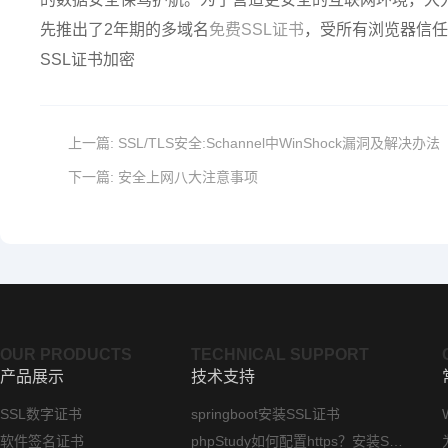
先推出了2年期的多域名
免费SSL证书
，受所有浏览器信任
SSL证书加密
上一篇:
SSL/TLS安全:Schannel中WinShock漏洞及解决办法
下一篇:
安全上网八大注意事项
OUR PRODUCTS
TECHNICAL SUPPORT
产品展示
技术支持
SSL数字证书
springboot安装SSL证书
软件签名证书
phpStudy如何配置https？安装SSL证书方法指南