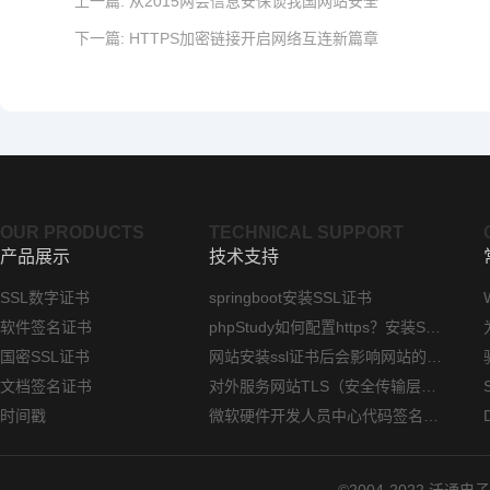
上一篇:
从2015两会信息安保谈我国网站安全
下一篇:
HTTPS加密链接开启网络互连新篇章
OUR PRODUCTS
TECHNICAL SUPPORT
产品展示
技术支持
SSL数字证书
springboot安装SSL证书
软件签名证书
phpStudy如何配置https？安装SSL证书方法指南
国密SSL证书
网站安装ssl证书后会影响网站的访问速度吗？
文档签名证书
对外服务网站TLS（安全传输层协议）部署指南
时间戳
微软硬件开发人员中心代码签名证书选购指南