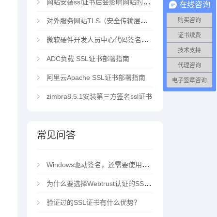
网站安装ssl证书后会影响网站的访问速度吗？
在线咨询
对外服务网站TLS（安全传输层协议）部署指南
购买咨询
证书续费
微软硬件开发人员中心代码签名证书选购指南
技术支持
ADC负载 SSL证书部署指南
代理咨询
阿里云Apache SSL证书部署指南
电子签章咨询
zimbra8.5.1安装第三方签名ssl证书
常见问答
Windows驱动签名，还需要使用EV代码签名证书吗？
为什么要选择Webtrust认证的SSL证书？
验证过的SSL证书有什么优势？