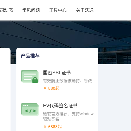
司动态
常见问题
工具中心
关于沃通
产品推荐
国密SSL证书
有效防止数据被劫持、篡改
￥ 880起
EV代码签名证书
微软官方推荐、支持window
驱动签名
￥ 6888起