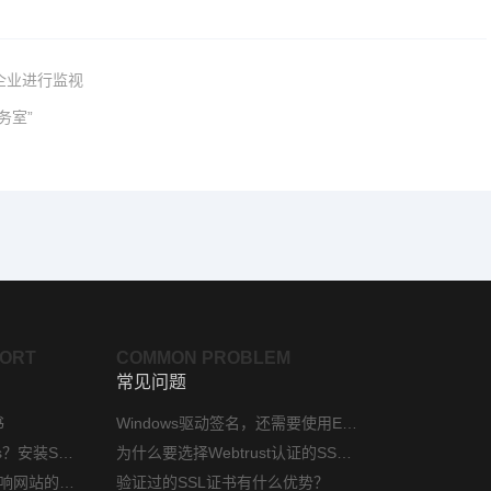
企业进行监视
务室”
PORT
COMMON PROBLEM
常见问题
书
Windows驱动签名，还需要使用EV代码签名证书吗？
phpStudy如何配置https？安装SSL证书方法指南
为什么要选择Webtrust认证的SSL证书？
网站安装ssl证书后会影响网站的访问速度吗？
验证过的SSL证书有什么优势？