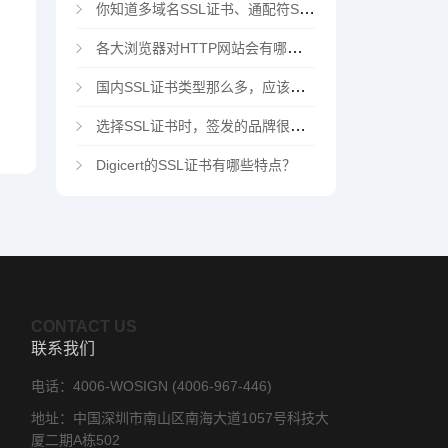
你知道多域名SSL证书、通配符SSL证书、多域名通配符SSL证书吗？
各大浏览器对HTTP网站会有哪些“不安全”警告
国内SSL证书类型那么多，应该选择哪家CA机构？
选择SSL证书时，签发的品牌很重要吗？
Digicert的SSL证书有哪些特点？
CONTACT US
联系我们
电话：4006-WOSIGN (4006-967-446)
地址：中国深圳市南山区南海大道1057号科技大
厦二期A栋502