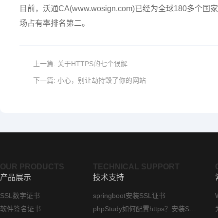
目前，沃通CA(www.wosign.com)已经为全球180多
场占有率排名第二。
上一篇:
关于HTTPS的七个误解
下一篇:
小心，别让劫持毁了你的网站
OUR PRODUCTS
TECHNICAL SUPPORT
产品展示
技术支持
SSL数字证书
springboot安装SSL证书
软件签名证书
phpStudy如何配置https？安装SSL证书方法指南