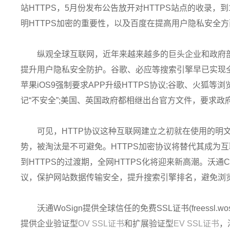
站HTTPS，5月份发布公告放开对HTTPS站点的收录，
明HTTPS加密的重要性，以及百度在提高用户隐私安全
纵观全球互联网，近年来越来越多的巨头企业和政府部
提升用户隐私安全防护。谷歌、必应等搜索引擎早已实现全站
苹果iOS9强制要求APP升级HTTPS协议;谷歌、火狐等
记“不安全”;美国、英国政府都相继出台官方文件，要求政
可见，HTTP协议这种互联网建立之初就在使用的明
势，被淘汰是不可避免。HTTPS加密协议将替代其成为互
到HTTPS的过渡期，全网HTTPS化将迎来新高潮。沃通
议，保护网站数据传输安全，提升搜索引擎排名，避免浏览
沃通WoSign提供全球信任的免费SSL证书(freessl.w
提供企业验证型
OV SSL证书
和扩展验证型
EV SSL证书
，