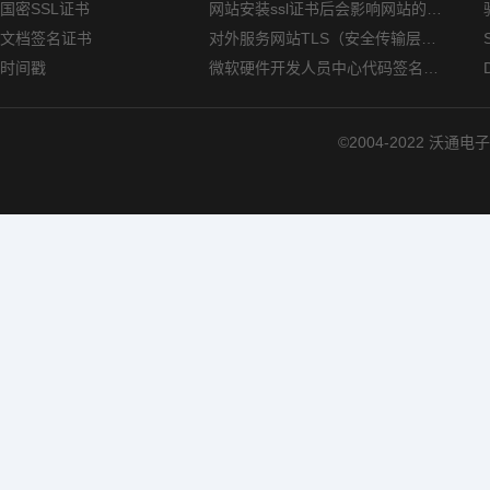
国密SSL证书
网站安装ssl证书后会影响网站的访问速度吗？
文档签名证书
对外服务网站TLS（安全传输层协议）部署指南
时间戳
微软硬件开发人员中心代码签名证书选购指南
©2004-2022 沃通电子认