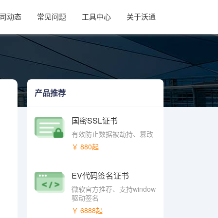
司动态
常见问题
工具中心
关于沃通
产品推荐
国密SSL证书
有效防止数据被劫持、篡改
￥ 880起
EV代码签名证书
微软官方推荐、支持window
驱动签名
￥ 6888起