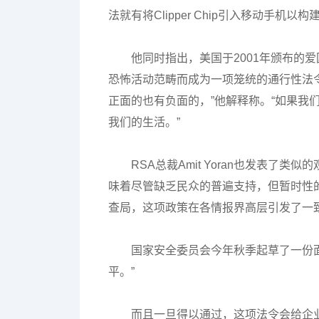
法就有将Clipper Chip引入移动手机以
他同时指出，美国于2001年颁布的
恐怖活动范畴而成为一项笼统的通行性法
正面的也有负面的，”他解释称。“如果我
我们的生活。”
RSA总裁Amit Yoran也发表了
味着尽管缺乏民众的普遍支持，但暂时性
查局，这项政策在各情报界高层引发了一致
国家安全委员会今年秋季起草了一份
平。”
而且一旦得以通过，这项法令会给企业造成巨大