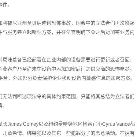
事件。
加利福尼亚州圣贝纳迪诺恐怖事故，国会中的立法者们再次祭起
件与服务建立起新型方案，并在法官明确下令之后对加密业务内
则意味着各已经部署在企业内部的设备需要进行更新或者召回，
企业客户乃至尚未在设备中添加加密后门之供应商的恐怖噩梦。
入平台，外加部分负责保护企业移动设备内敏感信息的加密方案。
们无法判断这项法令的具体约束范围，只能将其总结为立法者们
具。
mes Comey以及纽约曼哈顿地区检察官小Cyrus Vance都
、儿童色情、绑架犯以及其它一些犯罪分子的恶意活动。在拥有