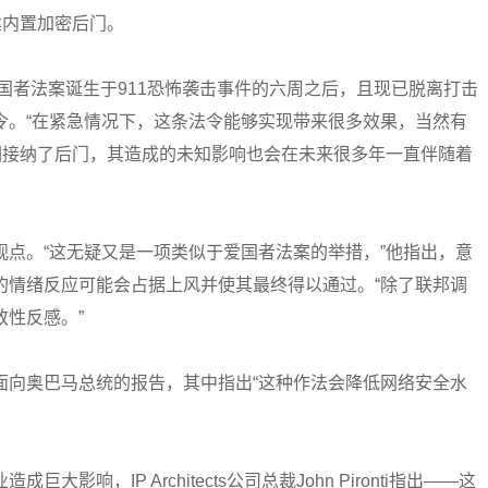
构建内置加密后门。
爱国者法案诞生于911恐怖袭击事件的六周之后，且现已脱离打击
令。“在紧急情况下，这条法令能够实现带来很多效果，当然有
们接纳了后门，其造成的未知影响也会在未来很多年一直伴随着
类似的观点。“这无疑又是一项类似于爱国者法案的举措，”他指出，意
的情绪反应可能会占据上风并使其最终得以通过。“除了联邦调
性反感。”
面向奥巴马总统的报告，其中指出“这种作法会降低网络安全水
影响，IP Architects公司总裁John Pironti指出——这