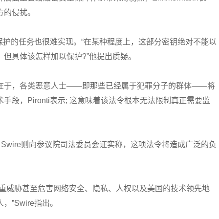
方的侵扰。
进行保护的任务也很难实现。“在某种程度上，这部分密钥绝对不能以
但具体该怎样加以保护?”他提出质疑。
在于，各类恶意人士——即那些已经属于犯罪分子的群体——将
段，Pironti表示; 这意味着该法令根本无法限制真正需要监
r Swire则向参议院司法委员会证实称，这项法令将造成广泛的负
严重威胁甚至危害网络安全、隐私、人权以及美国的技术领先地
”Swire指出。