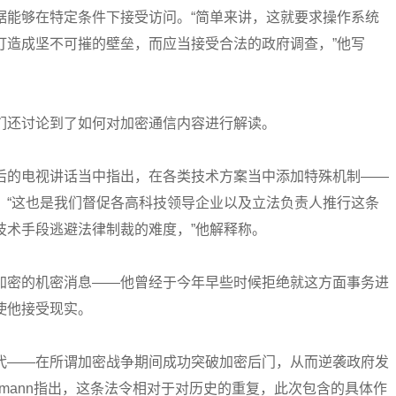
据能够在特定条件下接受访问。“简单来讲，这就要求操作系统
打造成坚不可摧的壁垒，而应当接受合法的政府调查，”他写
们还讨论到了如何对加密通信内容进行解读。
后的电视讲话当中指出，在各类技术方案当中添加特殊机制——
。“这也是我们督促各高科技领导企业以及立法负责人推行这条
技术手段逃避法律制裁的难度，”他解释称。
加密的机密消息——他曾经于今年早些时候拒绝就这方面事务进
使他接受现实。
代——在所谓加密战争期间成功突破加密后门，从而逆袭政府发
mermann指出，这条法令相对于对历史的重复，此次包含的具体作