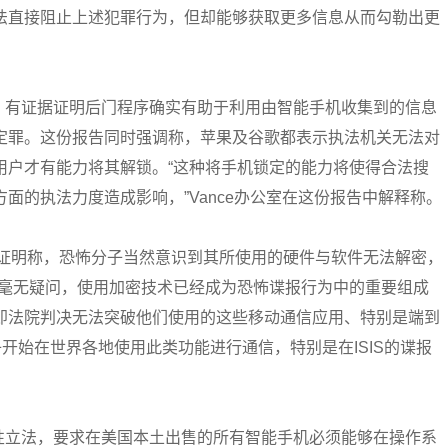
法直接阻止上述犯罪行为，但却能够获取更多信息从而勾勒出更
出，有证据证明后门程序确实有助于利用由智能手机收集到的信息
定罪。这份报告同时强调称，苹果及谷歌都表示执法机关无法对
用户才有能力将其解锁。“这种将手机锁定的能力将使得合法搜
面的执法力度造成影响，”Vance办公室在这份报告中解释称。
会证明称，恐怖分子当然意识到其所使用的硬件与软件无法解密，
“毫无疑问，使用加密技术已经成为恐怖谍报行为中的重要组成
即法院判决无法突破他们使用的这些移动通信应用、特别是端到
子开始在世界各地使用此类功能进行通信，特别是在ISIS的谍报
对性立法，要求在美国本土出售的所有智能手机必须能够在操作系