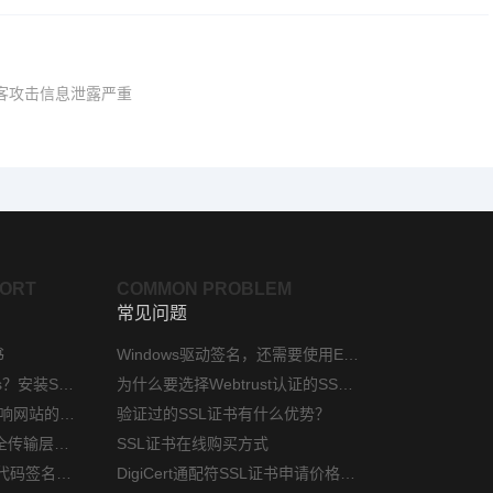
黑客攻击信息泄露严重
PORT
COMMON PROBLEM
常见问题
书
Windows驱动签名，还需要使用EV代码签名证书吗？
phpStudy如何配置https？安装SSL证书方法指南
为什么要选择Webtrust认证的SSL证书？
网站安装ssl证书后会影响网站的访问速度吗？
验证过的SSL证书有什么优势？
对外服务网站TLS（安全传输层协议）部署指南
SSL证书在线购买方式
微软硬件开发人员中心代码签名证书选购指南
DigiCert通配符SSL证书申请价格是多少