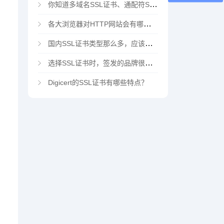
你知道多域名SSL证书、通配符SSL证书、多域名通配符SSL证书吗？
各大浏览器对HTTP网站会有哪些“不安全”警告
国内SSL证书类型那么多，应该选择哪家CA机构？
选择SSL证书时，签发的品牌很重要吗？
Digicert的SSL证书有哪些特点？