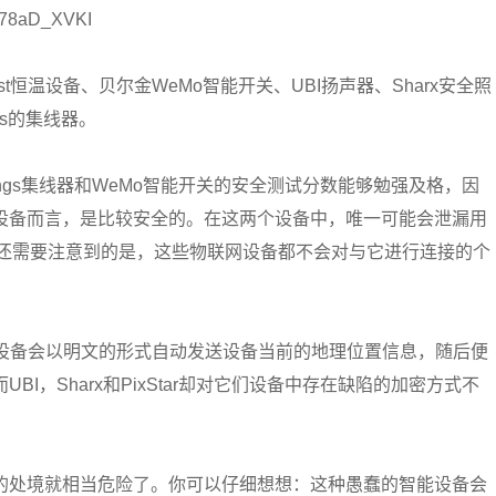
-778aD_XVKI
恒温设备、贝尔金WeMo智能开关、UBI扬声器、Sharx安全照
ngs的集线器。
hings集线器和WeMo智能开关的安全测试分数能够勉强及格，因
设备而言，是比较安全的。在这两个设备中，唯一可能会泄漏用
外还需要注意到的是，这些物联网设备都不会对与它进行连接的个
的设备会以明文的形式自动发送设备当前的地理位置信息，随后便
I，Sharx和PixStar却对它们设备中存在缺陷的加密方式不
的处境就相当危险了。你可以仔细想想：这种愚蠢的智能设备会