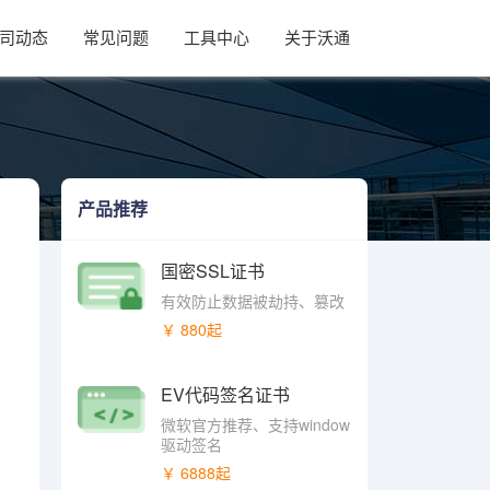
司动态
常见问题
工具中心
关于沃通
产品推荐
国密SSL证书
有效防止数据被劫持、篡改
￥ 880起
EV代码签名证书
微软官方推荐、支持window
驱动签名
￥ 6888起