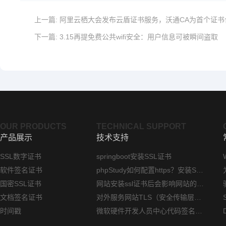
上一篇:
阿里云栖大会发布云盾证书服务，沃通CA为首个证书
下一篇:
3.15再提免费公共wifi安全：用户信息可被瞬间盗取
OUR PRODUCTS
TECHNICAL SUPPORT
产品展示
技术支持
SSL数字证书
springboot安装SSL证书
软件签名证书
phpStudy如何配置https？安装SSL证书方法指南
国密SSL证书
网站安装ssl证书后会影响网站的访问速度吗？
文档签名证书
对外服务网站TLS（安全传输层协议）部署指南
时间戳
微软硬件开发人员中心代码签名证书选购指南