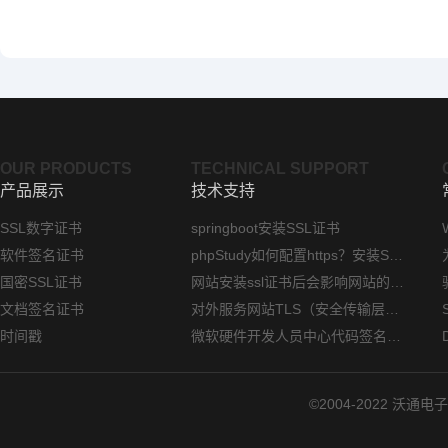
OUR PRODUCTS
TECHNICAL SUPPORT
产品展示
技术支持
SSL数字证书
springboot安装SSL证书
软件签名证书
phpStudy如何配置https？安装SSL证书方法指南
国密SSL证书
网站安装ssl证书后会影响网站的访问速度吗？
文档签名证书
对外服务网站TLS（安全传输层协议）部署指南
时间戳
微软硬件开发人员中心代码签名证书选购指南
©2004-2022 沃通电子认