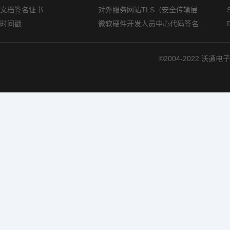
文档签名证书
对外服务网站TLS（安全传输层协议）部署指南
时间戳
微软硬件开发人员中心代码签名证书选购指南
©2004-2022 沃通电子认