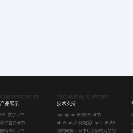
OUR PRODUCTS
TECHNICAL SUPPORT
产品展示
技术支持
SSL数字证书
springboot安装SSL证书
软件签名证书
phpStudy如何配置https？安装SSL证书方法指南
国密SSL证书
网站安装ssl证书后会影响网站的访问速度吗？