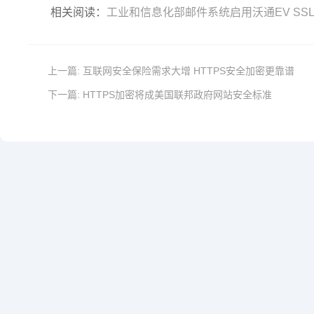
相关阅读：
工业和信息化部邮件系统启用沃通EV SS
上一篇:
互联网安全保险需求大增 HTTPS安全加密更靠谱
下一篇:
HTTPS加密将成美国联邦政府网站安全标准