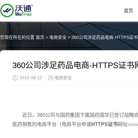
首页
您现在所在的位置
首页
>
电商安全
>
360公司涉足药品电商-HTTPS证
360公司涉足药品电商-HTTPS证书
2015-06-12
电商安全
近日，360公司与国药集团下属国药国华已签订战略
医药销售的电商平台（电商平台申请
HTTPS证书
网址
www.