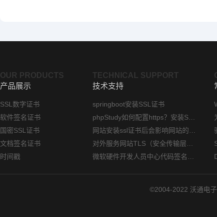
OUR PRODUCTS
TECHNICAL SUPPORT
产品展示
技术支持
SSL数字证书
springboot安装SSL证书
软件签名证书
phpStudy如何配置https？安装SSL证书方法指南
国密SSL证书
网站安装ssl证书后会影响网站的访问速度吗？
文档签名证书
对外服务网站TLS（安全传输层协议）部署指南
时间戳
微软硬件开发人员中心代码签名证书选购指南
©2004-2022 沃通电子认