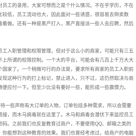
对员工的录用，大家可想而之是个什么情况。不在乎学历，不在
比较低，员工流动也大，因此面对一些诱惑，很容易去倒卖数
接着做。还有一种是黑产打入，黑产直接派一些人去应聘，然后
员工入职管理和权限管理，但对于这么小的商家，可能只有三五
不上所谓的权限控制。一个大的平台，可能会有几百上千万大大
个国家了。一个稍微可行的办法是，要求所有商家的员工入职前
发现这种行为的打上标记，禁止进入，只不过，这仍然取决与商
随便应付一下。但至少比没有要好一些，能形成一些震慑力。
接待一些声称有大订单的人物，订单包括多种需求，所以会需要
链接，而木马病毒就在这里了。木马和病毒会潜伏下来监控员工
密码。之前我们也反复教育过商户，不要使用QQ、邮箱之类的
，你能想到这种教育的效果。我们也曾经考虑过，给商户的电脑