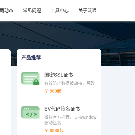
司动态
常见问题
工具中心
关于沃通
产品推荐
国密SSL证书
有效防止数据被劫持、篡改
￥ 880起
EV代码签名证书
微软官方推荐、支持window
驱动签名
￥ 6888起