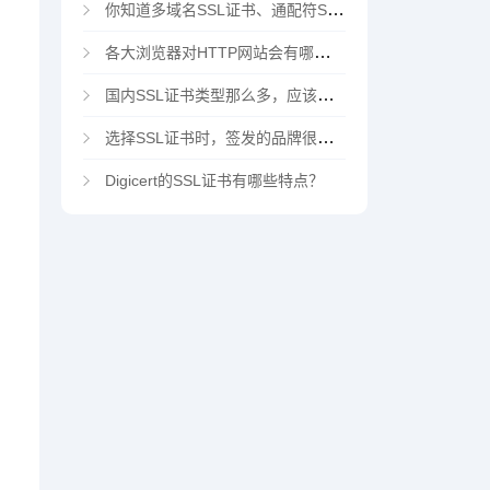
你知道多域名SSL证书、通配符SSL证书、多域名通配符SSL证书吗？
各大浏览器对HTTP网站会有哪些“不安全”警告
国内SSL证书类型那么多，应该选择哪家CA机构？
选择SSL证书时，签发的品牌很重要吗？
Digicert的SSL证书有哪些特点？