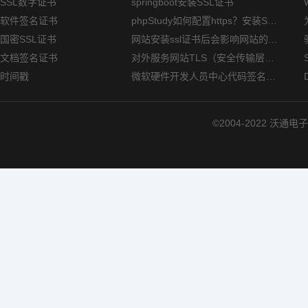
SSL数字证书
springboot安装SSL证书
软件签名证书
phpStudy如何配置https？安装SSL证书方法指南
国密SSL证书
网站安装ssl证书后会影响网站的访问速度吗？
文档签名证书
对外服务网站TLS（安全传输层协议）部署指南
时间戳
微软硬件开发人员中心代码签名证书选购指南
©2004-2022 沃通电子认