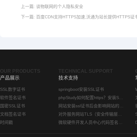
上一篇:
谈物联网的个人隐私安全
下一篇:
百度CDN支持HTTPS加速,沃通为站长提供HTTPS证
OUR PRODUCTS
TECHNICAL SUPPORT
产品展示
技术支持
SSL数字证书
springboot安装SSL证书
软件签名证书
phpStudy如何配置https？安装SSL证书方法指南
国密SSL证书
网站安装ssl证书后会影响网站的访问速度吗？
文档签名证书
对外服务网站TLS（安全传输层协议）部署指南
时间戳
微软硬件开发人员中心代码签名证书选购指南