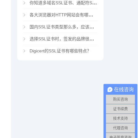
你知道多域名SSL证书、通配符SSL证书、多域名通配符SSL证书吗？
各大浏览器对HTTP网站会有哪些“不安全”警告
国内SSL证书类型那么多，应该选择哪家CA机构？
选择SSL证书时，签发的品牌很重要吗？
Digicert的SSL证书有哪些特点？
在线咨询
购买咨询
证书续费
技术支持
代理咨询
电子签章咨询