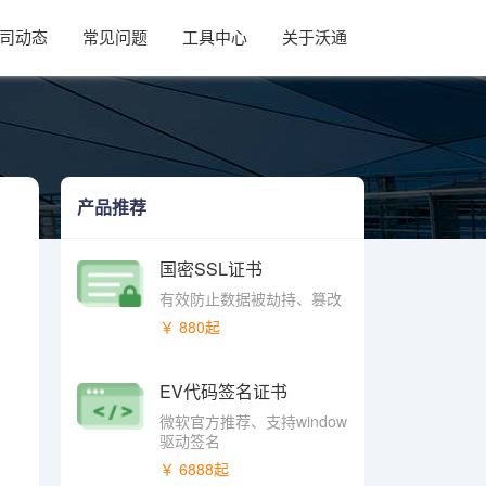
司动态
常见问题
工具中心
关于沃通
产品推荐
国密SSL证书
有效防止数据被劫持、篡改
￥ 880起
EV代码签名证书
微软官方推荐、支持window
驱动签名
￥ 6888起