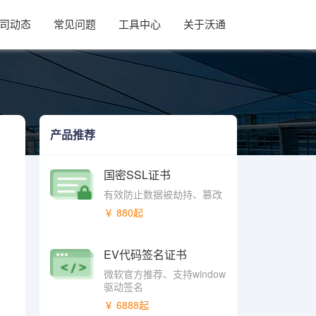
司动态
常见问题
工具中心
关于沃通
产品推荐
国密SSL证书
有效防止数据被劫持、篡改
￥ 880起
EV代码签名证书
微软官方推荐、支持window
驱动签名
￥ 6888起