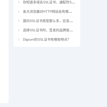
你知道多域名SSL证书、通配符SSL证书、多域名通配符SSL证书吗？
各大浏览器对HTTP网站会有哪些“不安全”警告
国内SSL证书类型那么多，应该选择哪家CA机构？
选择SSL证书时，签发的品牌很重要吗？
Digicert的SSL证书有哪些特点？