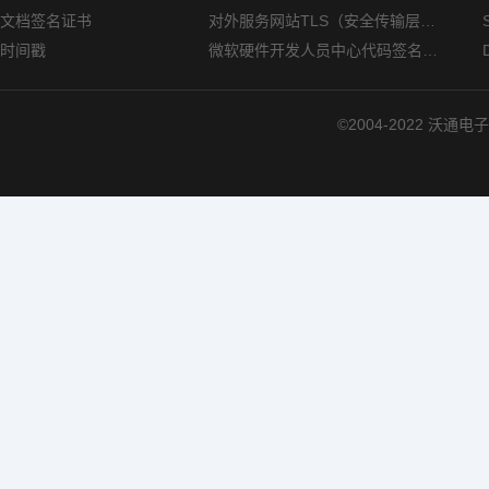
文档签名证书
对外服务网站TLS（安全传输层协议）部署指南
时间戳
微软硬件开发人员中心代码签名证书选购指南
©2004-2022 沃通电子认