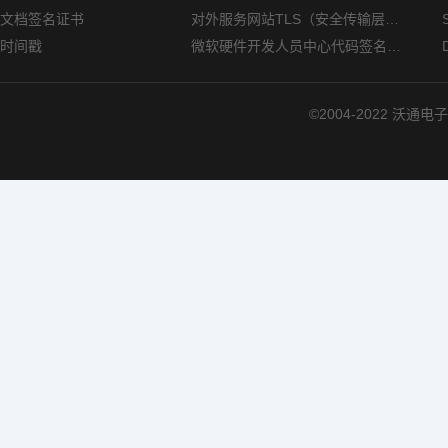
文档签名证书
对外服务网站TLS（安全传输层协议）部署指南
时间戳
微软硬件开发人员中心代码签名证书选购指南
©2004-2022 沃通电子认