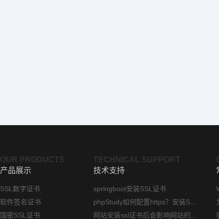
OUR PRODUCTS
TECHNICAL SUPPORT
产品展示
技术支持
SSL数字证书
springboot安装SSL证书
软件签名证书
phpStudy如何配置https？安装SSL证书方法指南
国密SSL证书
网站安装ssl证书后会影响网站的访问速度吗？