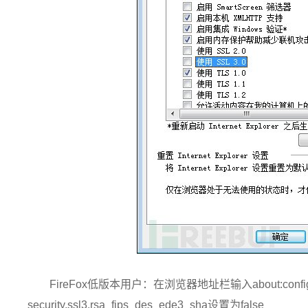
FireFox低版本用户：在浏览器地址栏输入about:config，将s
security.ssl3.rsa_fips_des_ede3_sha设置为false