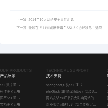
上一篇:
2014年10大网络安全事件汇总
下一篇:
微软在IE 11浏览器新增＂SSL 3.0协议移除＂选项
OUR PRODUCTS
TECHNICAL SUPPORT
产品展示
技术支持
SSL数字证书
springboot安装SSL证书
软件签名证书
phpStudy如何配置https？安装SSL证书方法指南
国密SSL证书
网站安装ssl证书后会影响网站的访问速度吗？
文档签名证书
对外服务网站TLS（安全传输层协议）部署指南