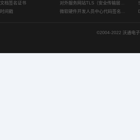
文档签名证书
对外服务网站TLS（安全传输层协议）部署指南
时间戳
微软硬件开发人员中心代码签名证书选购指南
©2004-2022 沃通电子认