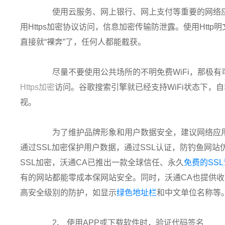
使用云服务、网上银行、网上支付等重要的网络应
用Https加密协议访问，信息加密传输防泄露。使用Htt
直接就“裸奔”了，任何人都能截获。
尽量不要使用公共场所的不明免费WiFi，那极有可
Https加密
访问。谷歌搜索引擎就已经支持WiFi状态下，自
视。
为了维护品牌形象和用户数据安全，建议网络应用
通过SSL加密保护用户数据，通过SSL认证，防钓鱼网
SSL加密，沃通CA已推出一款全球信任、永久
免费的SS
有的网站都能零成本保网站安全。同时，沃通CA也提供收
高安全级别的防护，如显示
绿色地址栏
和中文单位名称等
2、 使用APP或下载软件时，验证代码签名