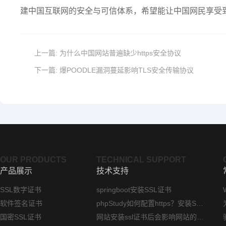
建中国互联网的安全与可信体系，希望能让中国网民享受
上一篇:
为什么中国网站普遍缺少https安全协议
下一篇:
爆POODLE漏洞蔓延影响TLS安全传输协议
OUR PRODUCTS
TECHNICAL SUPPORT
产品展示
技术支持
SSL数字证书
springboot安装SSL证书
软件签名证书
phpStudy如何配置https？安装SSL证书方法指南
国密SSL证书
网站安装ssl证书后会影响网站的访问速度吗？