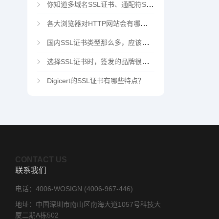
你知道多域名SSL证书、通配符SSL证书、多域名通配符SSL证书吗？
各大浏览器对HTTP网站会有哪些“不安全”警告
国内SSL证书类型那么多，应该选择哪家CA机构？
选择SSL证书时，签发的品牌很重要吗？
Digicert的SSL证书有哪些特点？
CONTACT US
联系我们
电话：4006-WOSIGN (4006-967-446)
地址：中国深圳市南山区南海大道1057号科技大
厦二期A栋502