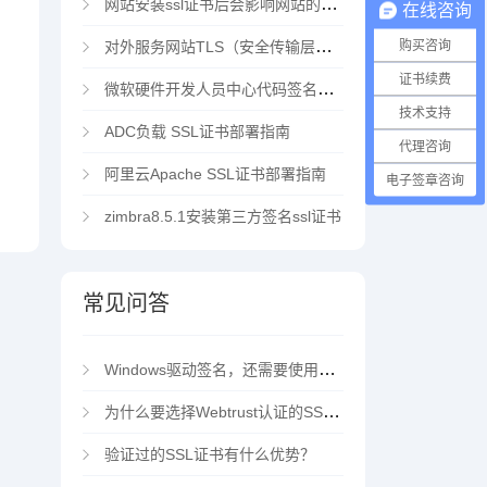
网站安装ssl证书后会影响网站的访问速度吗？
在线咨询
对外服务网站TLS（安全传输层协议）部署指南
购买咨询
证书续费
微软硬件开发人员中心代码签名证书选购指南
技术支持
ADC负载 SSL证书部署指南
代理咨询
阿里云Apache SSL证书部署指南
电子签章咨询
zimbra8.5.1安装第三方签名ssl证书
常见问答
Windows驱动签名，还需要使用EV代码签名证书吗？
为什么要选择Webtrust认证的SSL证书？
验证过的SSL证书有什么优势？