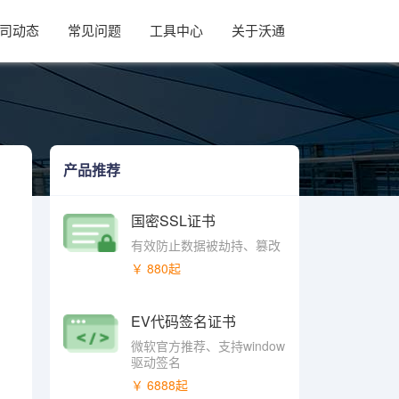
司动态
常见问题
工具中心
关于沃通
产品推荐
国密SSL证书
有效防止数据被劫持、篡改
￥ 880起
EV代码签名证书
微软官方推荐、支持window
驱动签名
￥ 6888起