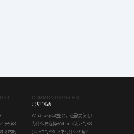
PORT
COMMON PROBLEM
常见问题
书
Windows驱动签名，还需要使用EV代码签名证书吗？
phpStudy如何配置https？安装SSL证书方法指南
为什么要选择Webtrust认证的SSL证书？
网站安装ssl证书后会影响网站的访问速度吗？
验证过的SSL证书有什么优势？