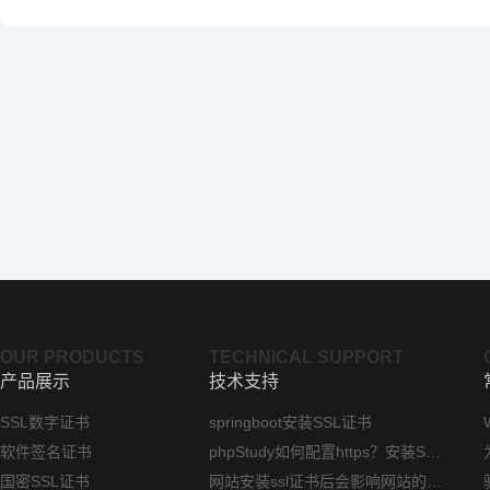
OUR PRODUCTS
TECHNICAL SUPPORT
产品展示
技术支持
SSL数字证书
springboot安装SSL证书
软件签名证书
phpStudy如何配置https？安装SSL证书方法指南
国密SSL证书
网站安装ssl证书后会影响网站的访问速度吗？