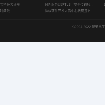
文档签名证书
对外服务网站TLS（安全传输层协议）部署指南
时间戳
微软硬件开发人员中心代码签名证书选购指南
©2004-2022 沃通电子认