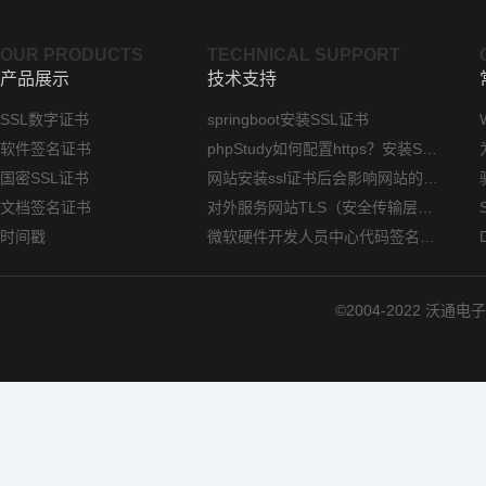
OUR PRODUCTS
TECHNICAL SUPPORT
产品展示
技术支持
SSL数字证书
springboot安装SSL证书
软件签名证书
phpStudy如何配置https？安装SSL证书方法指南
国密SSL证书
网站安装ssl证书后会影响网站的访问速度吗？
文档签名证书
对外服务网站TLS（安全传输层协议）部署指南
时间戳
微软硬件开发人员中心代码签名证书选购指南
©2004-2022 沃通电子认