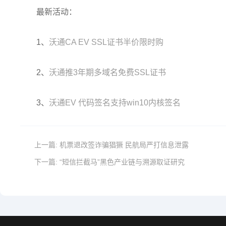
最新活动：
1、
沃通CA EV SSL证书半价限时购
2、
沃通推3年期多域名免费SSL证书
3、
沃通EV 代码签名支持win10内核签名
上一篇:
机票退改签诈骗猖獗 民航局严打信息泄露
下一篇:
“短信拦截马”黑色产业链与溯源取证研究