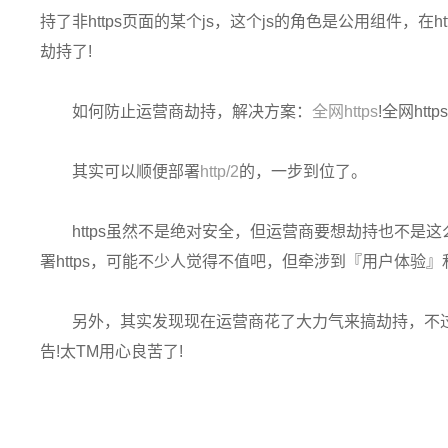
持了非https页面的某个js，这个js的角色是公用组件，在h
劫持了!
如何防止运营商劫持，解决方案：
全网https
!全网htt
其实可以顺便部署
http/2
的，一步到位了。
https虽然不是绝对安全，但运营商要想劫持也不是
署https，可能不少人觉得不值吧，但牵涉到『用户体验
另外，其实发现现在运营商花了大力气来搞劫持，不
告!太TM用心良苦了!