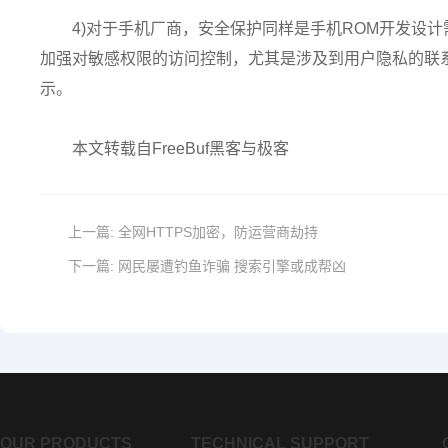
4)对于手机厂商，安全保护同样是手机ROM开发设
加强对敏感权限的访问控制，尤其是涉及到用户隐私的联
示。
本文转载自FreeBuf黑客与极客
上一篇:
全网HTTPS加密，防运营商劫持
下一篇:
网民屡遭钓鱼诈骗 搜索引擎或成帮凶
OUR PRODUCTS
TECHNICAL SUPPORT