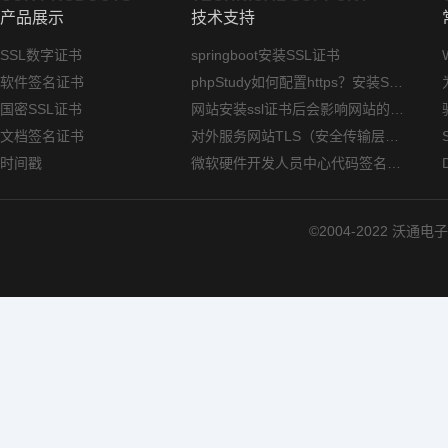
产品展示
技术支持
SSL数字证书
springboot安装SSL证书
软件签名证书
phpStudy如何配置https？安装SSL证书方法指南
国密SSL证书
网站安装ssl证书后会影响网站的访问速度吗？
文档签名证书
对外服务网站TLS（安全传输层协议）部署指南
时间戳
微软硬件开发人员中心代码签名证书选购指南
©2004-2022 沃通电子认