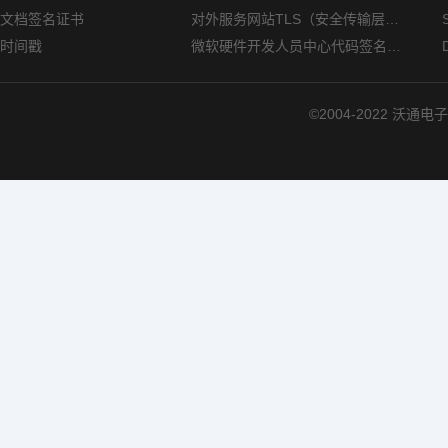
文档签名证书
对外服务网站TLS（安全传输层协议）部署指南
时间戳
微软硬件开发人员中心代码签名证书选购指南
©2004-2022 沃通电子认