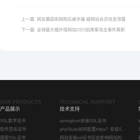
上一篇:
网友蘑菇街网购后被诈骗 疑网站会员信息泄露
下一篇:
全球最大婚外情网站CEO因黑客攻击事件离职
OUR PRODUCTS
TECHNICAL SUPPORT
产品展示
技术支持
SSL数字证书
springboot安装SSL证书
软件签名证书
phpStudy如何配置https？安装SSL证书方法指南
国密SSL证书
网站安装ssl证书后会影响网站的访问速度吗？